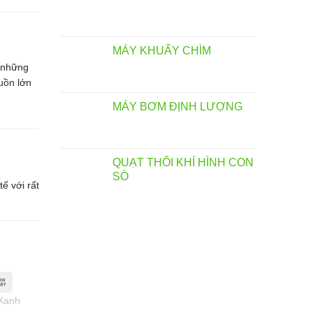
MÁY KHUẤY CHÌM
 những
uồn lớn
MÁY BƠM ĐỊNH LƯỢNG
QUẠT THỔI KHÍ HÌNH CON
SÒ
ế với rất
Xanh