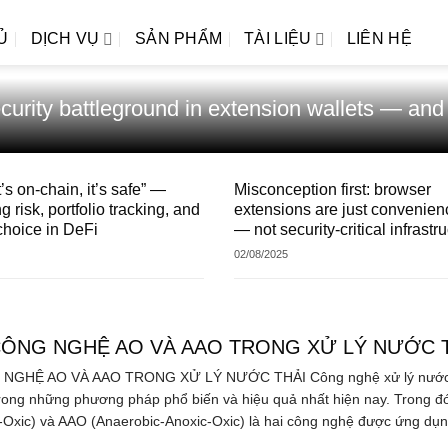
Ủ
DỊCH VỤ
SẢN PHẨM
TÀI LIỆU
LIÊN HỆ
curity battleground in extension wallets — and
it’s on-chain, it’s safe” —
Misconception first: browser
g risk, portfolio tracking, and
extensions are just convenien
choice in DeFi
— not security-critical infrastr
02/08/2025
CÔNG NGHỆ AO VÀ AAO TRONG XỬ LÝ NƯỚC 
NGHỆ AO VÀ AAO TRONG XỬ LÝ NƯỚC THẢI Công nghệ xử lý nước 
trong những phương pháp phổ biến và hiệu quả nhất hiện nay. Trong đ
Oxic) và AAO (Anaerobic-Anoxic-Oxic) là hai công nghệ được ứng dụng