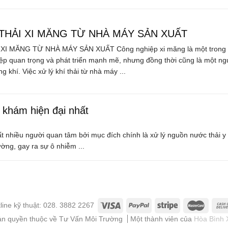
 THẢI XI MĂNG TỪ NHÀ MÁY SẢN XUẤT
 XI MĂNG TỪ NHÀ MÁY SẢN XUẤT Công nghiệp xi măng là một trong
ệp quan trọng và phát triển mạnh mẽ, nhưng đồng thời cũng là một ng
 khí. Việc xử lý khí thải từ nhà máy ...
 khám hiện đại nhất
 nhiều người quan tâm bởi mục đích chính là xử lý nguồn nước thải y t
ường, gay ra sự ô nhiễm ...
line kỹ thuật: 028. 3882 2267
ản quyền thuộc về Tư Vấn Môi Trường
Một thành viên của
Hòa Bình 