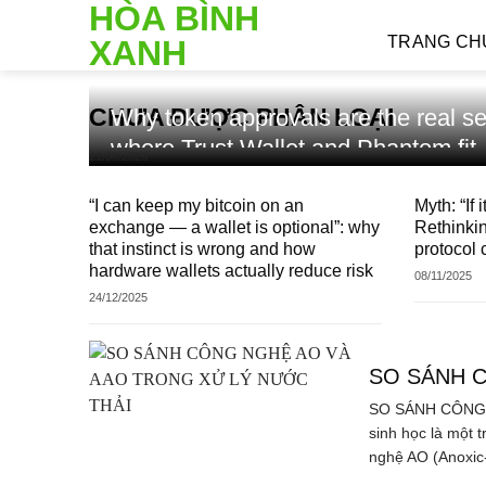
HÒA BÌNH
Skip
to
TRANG CH
XANH
content
CHƯA ĐƯỢC PHÂN LOẠI
Why token approvals are the real se
where Trust Wallet and Phantom fit
21/06/2026
“I can keep my bitcoin on an
Myth: “If 
exchange — a wallet is optional”: why
Rethinkin
that instinct is wrong and how
protocol 
hardware wallets actually reduce risk
08/11/2025
24/12/2025
SO SÁNH 
SO SÁNH CÔNG 
sinh học là một 
nghệ AO (Anoxic-