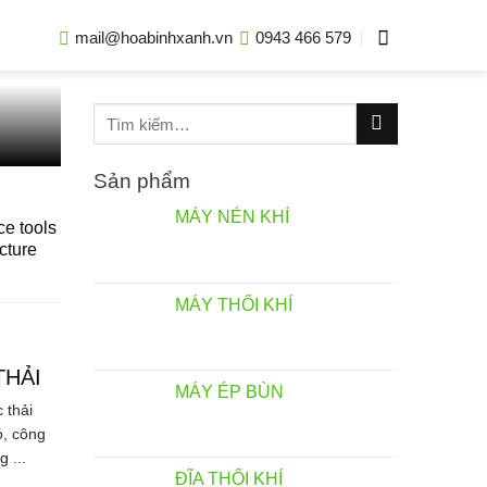
mail@hoabinhxanh.vn
0943 466 579
Tìm
kiếm:
Sản phẩm
MÁY NÉN KHÍ
ce tools
ucture
MÁY THỔI KHÍ
THẢI
MÁY ÉP BÙN
thải
ó, công
 ...
ĐĨA THỔI KHÍ