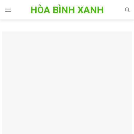
Skip
HÒA BÌNH XANH
to
content