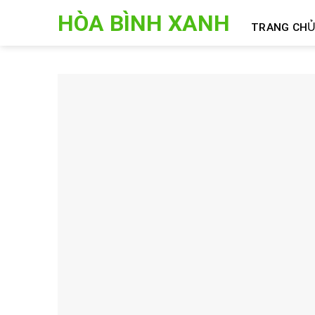
Skip
HÒA BÌNH XANH
to
TRANG CH
content