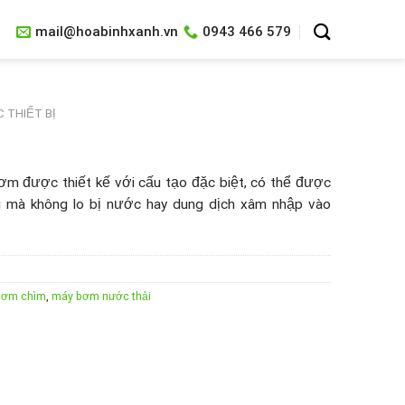
mail@hoabinhxanh.vn
0943 466 579
 THIẾT BỊ
m được thiết kế với cấu tạo đặc biệt, có thể được
g mà không lo bị nước hay dung dịch xâm nhập vào
bơm chìm
,
máy bơm nước thải