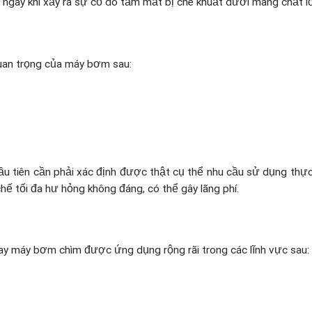
 ngay khi xảy ra sự cố do tầm mắt bị che khuất dưới màng chất l
quan trọng của máy bơm sau:
ầu tiên cần phải xác định được thật cụ thể nhu cầu sử dụng thự
hế tối đa hư hỏng không đáng, có thể gây lãng phí.
y máy bơm chìm được ứng dụng rộng rãi trong các lĩnh vực sau: