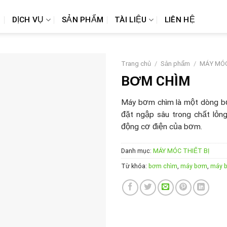
Ủ
DỊCH VỤ
SẢN PHẨM
TÀI LIỆU
LIÊN HỆ
Trang chủ
/
Sản phẩm
/
MÁY MÓC
BƠM CHÌM
Máy bơm chìm là một dòng bơ
đặt ngập sâu trong chất lỏn
động cơ điện của bơm.
Danh mục:
MÁY MÓC THIẾT BỊ
Từ khóa:
bơm chìm
,
máy bơm
,
máy 