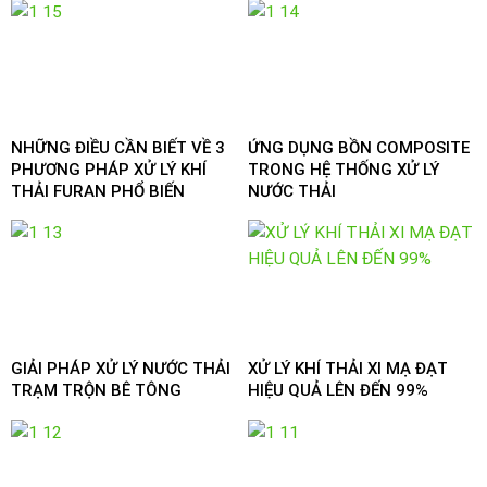
NHỮNG ĐIỀU CẦN BIẾT VỀ 3
ỨNG DỤNG BỒN COMPOSITE
PHƯƠNG PHÁP XỬ LÝ KHÍ
TRONG HỆ THỐNG XỬ LÝ
THẢI FURAN PHỔ BIẾN
NƯỚC THẢI
GIẢI PHÁP XỬ LÝ NƯỚC THẢI
XỬ LÝ KHÍ THẢI XI MẠ ĐẠT
TRẠM TRỘN BÊ TÔNG
HIỆU QUẢ LÊN ĐẾN 99%