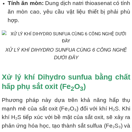
Tính ăn mòn:
Dung dịch natri thioasenat có tính
ăn mòn cao, yêu cầu vật liệu thiết bị phải phù
hợp.
XỬ LÝ KHÍ DIHYDRO SUNFUA CÙNG 6 CÔNG NGHỆ
DƯỚI ĐÂY
Xử lý khí Dihydro sunfua bằng chất
hấp phụ sắt oxit (Fe
O
)
2
3
Phương pháp này dựa trên khả năng hấp thụ
mạnh mẽ của sắt oxit (Fe₂O₃) đối với khí H₂S. Khi
khí H₂S tiếp xúc với bề mặt của sắt oxit, sẽ xảy ra
phản ứng hóa học, tạo thành sắt sulfua (Fe₂S₃) và