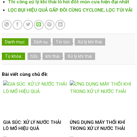
Thi công xử lý khí thải lò hơi đốt mùn cưa hiện đại nhất
LỌC BỤI HIỆU QUẢ GẤP ĐÔI CÙNG CYCLONE, LỌC TÚI VẢI
Danh mục:
Dịch vụ
,
Tin tức
,
Xử lý khí thải
Từ khóa:
h2s
,
khí thải
,
Xử lý khí thải
Bài viết cùng chủ đề:
GIA SÚC: XỬ LÝ NƯỚC THẢI
ỨNG DỤNG MÁY THỔI KHÍ
LÒ MỔ HIỆU QUẢ
TRONG XỬ LÝ NƯỚC THẢI