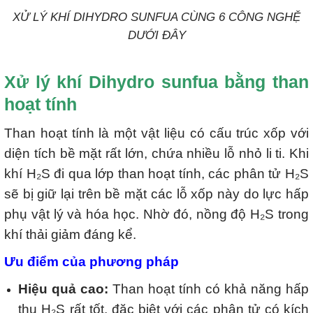
XỬ LÝ KHÍ DIHYDRO SUNFUA CÙNG 6 CÔNG NGHỆ
DƯỚI ĐÂY
Xử lý khí Dihydro sunfua bằng than
hoạt tính
Than hoạt tính là một vật liệu có cấu trúc xốp với
diện tích bề mặt rất lớn, chứa nhiều lỗ nhỏ li ti. Khi
khí H₂S đi qua lớp than hoạt tính, các phân tử H₂S
sẽ bị giữ lại trên bề mặt các lỗ xốp này do lực hấp
phụ vật lý và hóa học. Nhờ đó, nồng độ H₂S trong
khí thải giảm đáng kể.
Ưu điểm của phương pháp
Hiệu quả cao:
Than hoạt tính có khả năng hấp
thụ H₂S rất tốt, đặc biệt với các phân tử có kích