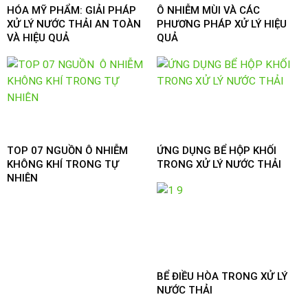
HÓA MỸ PHẨM: GIẢI PHÁP
Ô NHIỄM MÙI VÀ CÁC
XỬ LÝ NƯỚC THẢI AN TOÀN
PHƯƠNG PHÁP XỬ LÝ HIỆU
VÀ HIỆU QUẢ
QUẢ
TOP 07 NGUỒN Ô NHIỄM
ỨNG DỤNG BỂ HỘP KHỐI
KHÔNG KHÍ TRONG TỰ
TRONG XỬ LÝ NƯỚC THẢI
NHIÊN
BỂ ĐIỀU HÒA TRONG XỬ LÝ
NƯỚC THẢI