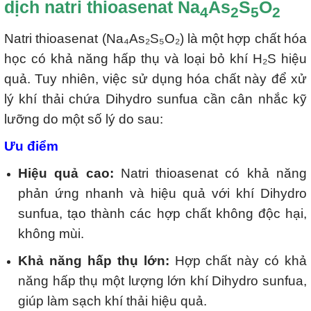
dịch natri thioasenat Na
As
S
O
4
2
5
2
Natri thioasenat (Na₄As₂S₅O₂) là một hợp chất hóa
học có khả năng hấp thụ và loại bỏ khí H₂S hiệu
quả. Tuy nhiên, việc sử dụng hóa chất này để xử
lý khí thải chứa Dihydro sunfua cần cân nhắc kỹ
lưỡng do một số lý do sau:
Ưu điểm
Hiệu quả cao:
Natri thioasenat có khả năng
phản ứng nhanh và hiệu quả với khí Dihydro
sunfua, tạo thành các hợp chất không độc hại,
không mùi.
Khả năng hấp thụ lớn:
Hợp chất này có khả
năng hấp thụ một lượng lớn khí Dihydro sunfua,
giúp làm sạch khí thải hiệu quả.