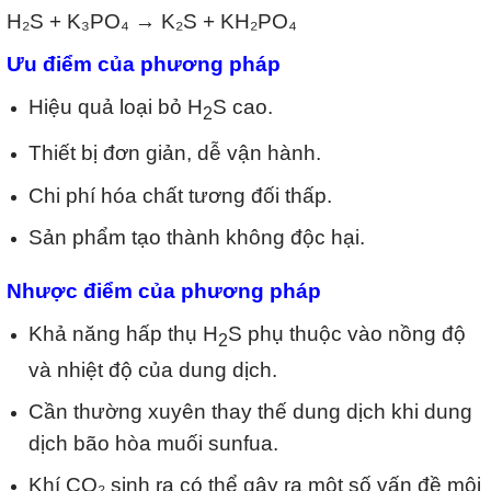
H₂S + K₃PO₄ → K₂S + KH₂PO₄
Ưu điểm của phương pháp
Hiệu quả loại bỏ H
S cao.
2
Thiết bị đơn giản, dễ vận hành.
Chi phí hóa chất tương đối thấp.
Sản phẩm tạo thành không độc hại.
Nhược điểm của phương pháp
Khả năng hấp thụ H
S phụ thuộc vào nồng độ
2
và nhiệt độ của dung dịch.
Cần thường xuyên thay thế dung dịch khi dung
dịch bão hòa muối sunfua.
Khí CO₂ sinh ra có thể gây ra một số vấn đề môi