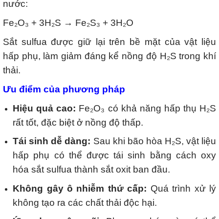
nước:
Fe₂O₃ + 3H₂S → Fe₂S₃ + 3H₂O
Sắt sulfua được giữ lại trên bề mặt của vật liệu
hấp phụ, làm giảm đáng kể nồng độ H₂S trong khí
thải.
Ưu điểm của phương pháp
Hiệu quả cao:
Fe₂O₃ có khả năng hấp thụ H₂S
rất tốt, đặc biệt ở nồng độ thấp.
Tái sinh dễ dàng:
Sau khi bão hòa H₂S, vật liệu
hấp phụ có thể được tái sinh bằng cách oxy
hóa sắt sulfua thành sắt oxit ban đầu.
Không gây ô nhiễm thứ cấp:
Quá trình xử lý
không tạo ra các chất thải độc hại.