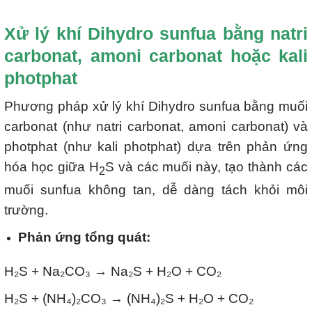
Xử lý khí Dihydro sunfua bằng natri
carbonat, amoni carbonat hoặc kali
photphat
Phương pháp xử lý khí Dihydro sunfua bằng muối
carbonat (như natri carbonat, amoni carbonat) và
photphat (như kali photphat) dựa trên phản ứng
hóa học giữa H
S và các muối này, tạo thành các
2
muối sunfua không tan, dễ dàng tách khỏi môi
trường.
Phản ứng tổng quát:
H₂S + Na₂CO₃ → Na₂S + H₂O + CO₂
H₂S + (NH₄)₂CO₃ → (NH₄)₂S + H₂O + CO₂