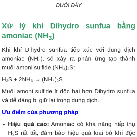
DƯỚI ĐÂY
Xử lý khí Dihydro sunfua bằng
amoniac (NH
)
3
Khi khí Dihydro sunfua tiếp xúc với dung dịch
amoniac (NH₃), sẽ xảy ra phản ứng tạo thành
muối amoni sulfide (NH₄)₂S:
H₂S + 2NH₃ → (NH₄)₂S
Muối amoni sulfide ít độc hại hơn Dihydro sunfua
và dễ dàng bị giữ lại trong dung dịch.
Ưu điểm của phương pháp
Hiệu quả cao:
Amoniac có khả năng hấp thụ
H₂S rất tốt, đảm bảo hiệu quả loại bỏ khí độc