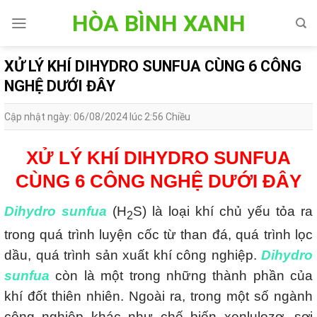
Skip
HÒA BÌNH XANH
to
content
XỬ LÝ KHÍ DIHYDRO SUNFUA CÙNG 6 CÔNG
NGHỆ DƯỚI ĐÂY
Cập nhật ngày: 06/08/2024 lúc 2:56 Chiều
XỬ LÝ KHÍ DIHYDRO SUNFUA
CÙNG 6 CÔNG NGHỆ DƯỚI ĐÂY
Dihydro sunfua
(H
S) là loại khí chủ yếu tỏa ra
2
trong quá trình luyện cốc từ than đá, quá trình lọc
dầu, quá trình sản xuất khí công nghiệp.
Dihydro
sunfua
còn là một trong những thành phần của
khí đốt thiên nhiên. Ngoài ra, trong một số ngành
công nghiệp khác như chế biến xenlulozơ, sợi