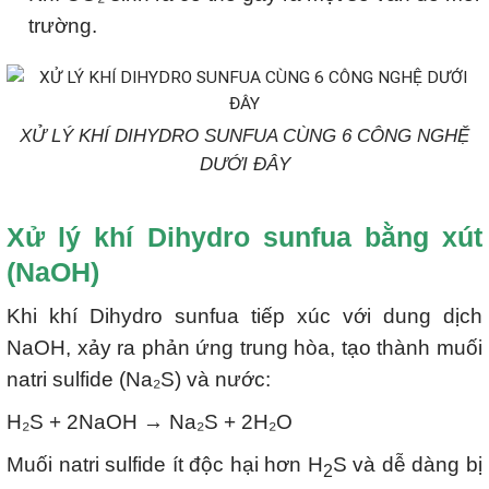
trường.
XỬ LÝ KHÍ DIHYDRO SUNFUA CÙNG 6 CÔNG NGHỆ
DƯỚI ĐÂY
Xử lý khí Dihydro sunfua bằng xút
(NaOH)
Khi khí Dihydro sunfua tiếp xúc với dung dịch
NaOH, xảy ra phản ứng trung hòa, tạo thành muối
natri sulfide (Na₂S) và nước:
H₂S + 2NaOH → Na₂S + 2H₂O
Muối natri sulfide ít độc hại hơn H
S và dễ dàng bị
2