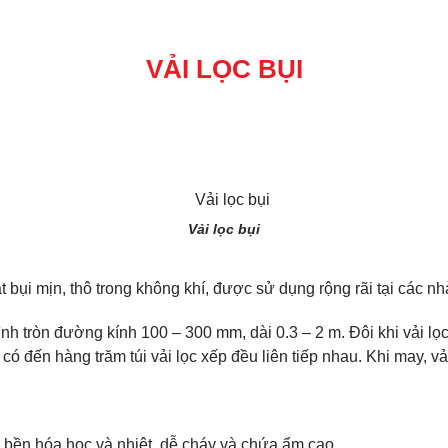
VẢI LỌC BỤI
Vải lọc bụi
hạt bụi mịn, thô trong không khí, được sử dụng rộng rãi tại các 
hình tròn đường kính 100 – 300 mm, dài 0.3 – 2 m. Đôi khi vải 
 có đến hàng trăm túi vải lọc xếp đều liên tiếp nhau. Khi may,
g bền hóa học và nhiệt, dễ cháy và chứa ẩm cao.