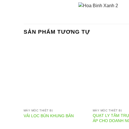
SẢN PHẨM TƯƠNG TỰ
MÁY MÓC THIẾT BỊ
MÁY MÓC THIẾT BỊ
QUẠT LY TÂM TRỰ
VẢI LỌC BÙN KHUNG BẢN
ÁP CHO DOANH N