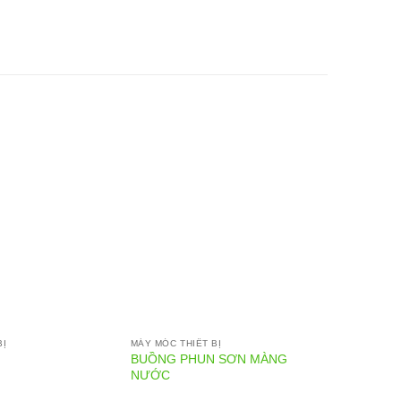
BỊ
MÁY MÓC THIẾT BỊ
MÁY MÓC T
BUỒNG PHUN SƠN MÀNG
MÁY THỔ
NƯỚC