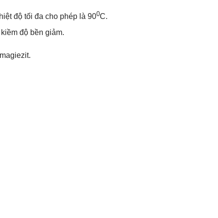
0
iệt độ tối đa cho phép là 90
C.
g kiềm độ bền giảm.
magiezit.