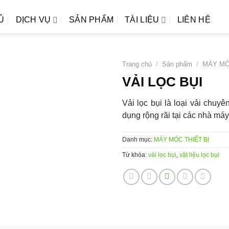
Ủ
DỊCH VỤ
SẢN PHẨM
TÀI LIỆU
LIÊN HỆ
Trang chủ
/
Sản phẩm
/
MÁY MÓ
VẢI LỌC BỤI
Vải lọc bụi là loại vải chuyê
dụng rộng rãi tại các nhà má
Danh mục:
MÁY MÓC THIẾT BỊ
Từ khóa:
vải lọc bụi
,
vật liệu lọc bụi