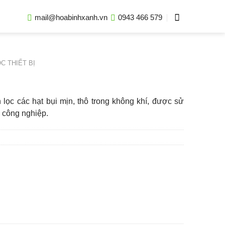
mail@hoabinhxanh.vn
0943 466 579
C THIẾT BỊ
n lọc các hạt bụi mịn, thô trong không khí, được sử
y công nghiệp.