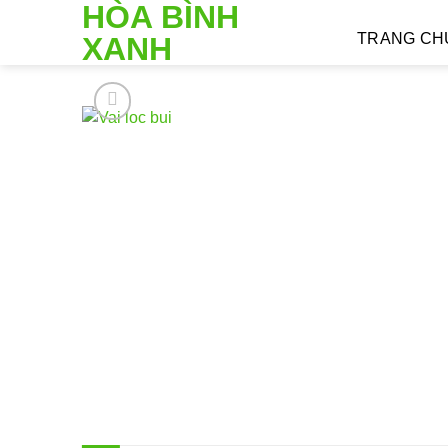
HÒA BÌNH
Skip
to
TRANG CH
XANH
content