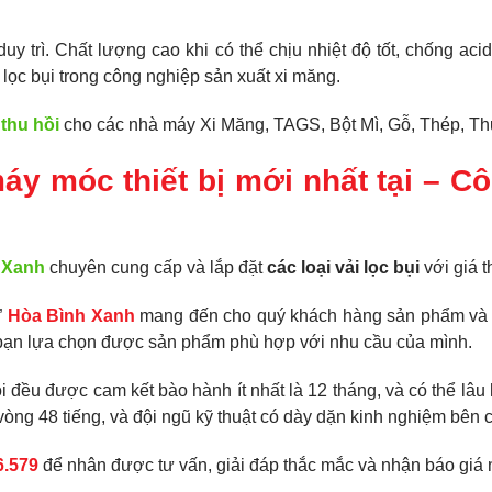
duy trì. Chất lượng cao khi có thể chịu nhiệt độ tốt, chống ac
 lọc bụi trong công nghiệp sản xuất xi măng.
 thu hồi
cho các nhà máy Xi Măng, TAGS, Bột Mì, Gỗ, Thép, 
máy móc thiết bị mới nhất tại – 
 Xanh
chuyên cung cấp và lắp đặt
các loại vải lọc bụi
với giá t
”
Hòa Bình Xanh
mang đến cho quý khách hàng sản phẩm và dị
bạn lựa chọn được sản phẩm phù hợp với nhu cầu của mình.
đều được cam kết bào hành ít nhất là 12 tháng, và có thể lâu
òng 48 tiếng, và đội ngũ kỹ thuật có dày dặn kinh nghiệm bên c
6.579
để nhân được tư vấn, giải đáp thắc mắc và nhận báo giá 