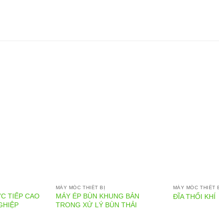
MÁY MÓC THIẾT BỊ
MÁY MÓC THIẾT 
C TIẾP CAO
MÁY ÉP BÙN KHUNG BẢN
ĐĨA THỔI KHÍ
GHIỆP
TRONG XỬ LÝ BÙN THẢI