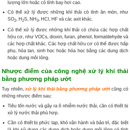
lượng lớn hoặc có tính bay hơi cao.
Có thể xử lý được những khí thải có tính ăn mòn, như
SO
, H
S, NH
, HCl, HF và các axit khác.
2
2
3
Có thể xử lý được những khí thải có chứa các hợp chất
hữu cơ, như VOCs, dioxin, furan, phenol, formaldehyde và
các hợp chất khác. Các hợp chất hữu cơ có thể được hấp
phụ, hòa tan, sinh học hoặc hóa học bằng các dung dịch
hoặc dung môi lỏng.
Nhược điểm của công nghệ xử lý khí thải
bằng phương pháp ướt
Tuy nhiên,
xử lý khí thải bằng phương pháp ướt
cũng có
những nhược điểm sau:
Tiêu tốn nước và gây ra ô nhiễm nước thải, cần có thiết bị
xử lý nước thải phù hợp.
Cần có thiết bị phức tạp, khó vận hành và bảo trì, đặc biệt
là khi sử dụng các dung dịch hoặc dung môi lỏng có tính