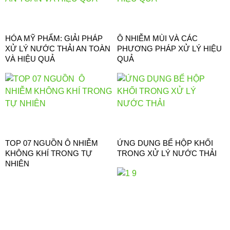
HÓA MỸ PHẨM: GIẢI PHÁP
Ô NHIỄM MÙI VÀ CÁC
XỬ LÝ NƯỚC THẢI AN TOÀN
PHƯƠNG PHÁP XỬ LÝ HIỆU
VÀ HIỆU QUẢ
QUẢ
TOP 07 NGUỒN Ô NHIỄM
ỨNG DỤNG BỂ HỘP KHỐI
KHÔNG KHÍ TRONG TỰ
TRONG XỬ LÝ NƯỚC THẢI
NHIÊN