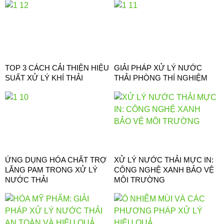
TOP 3 CÁCH CẢI THIỆN HIỆU
GIẢI PHÁP XỬ LÝ NƯỚC
SUẤT XỬ LÝ KHÍ THẢI
THẢI PHÒNG THÍ NGHIỆM
ỨNG DỤNG HÓA CHẤT TRỢ
XỬ LÝ NƯỚC THẢI MỰC IN:
LẮNG PAM TRONG XỬ LÝ
CÔNG NGHỆ XANH BẢO VỆ
NƯỚC THẢI
MÔI TRƯỜNG