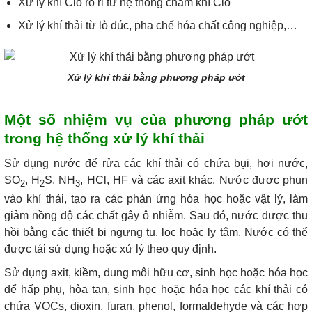
Xử lý khí Clo rò rỉ từ hệ thống châm khí Clo
Xử lý khí thải từ lò đúc, pha chế hóa chất công nghiệp,…
Xử lý khí thải bằng phương pháp ướt
Một số nhiệm vụ của phương pháp ướt
trong hệ thống xử lý khí thải
Sử dụng nước để rửa các khí thải có chứa bụi, hơi nước,
SO
, H
S, NH
, HCl, HF và các axit khác. Nước được phun
2
2
3
vào khí thải, tạo ra các phản ứng hóa học hoặc vật lý, làm
giảm nồng độ các chất gây ô nhiễm. Sau đó, nước được thu
hồi bằng các thiết bị ngưng tụ, lọc hoặc ly tâm. Nước có thể
được tái sử dụng hoặc xử lý theo quy định.
Sử dụng axit, kiềm, dung môi hữu cơ, sinh học hoặc hóa học
để hấp phụ, hòa tan, sinh học hoặc hóa học các khí thải có
chứa VOCs, dioxin, furan, phenol, formaldehyde và các hợp