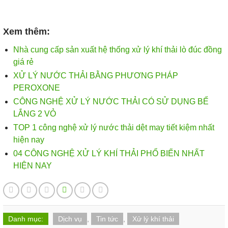
Xem thêm:
Nhà cung cấp sản xuất hệ thống xử lý khí thải lò đúc đồng
giá rẻ
XỬ LÝ NƯỚC THẢI BẰNG PHƯƠNG PHÁP
PEROXONE
CÔNG NGHỆ XỬ LÝ NƯỚC THẢI CÓ SỬ DỤNG BỂ
LẮNG 2 VỎ
TOP 1 công nghệ xử lý nước thải dệt may tiết kiệm nhất
hiện nay
04 CÔNG NGHỆ XỬ LÝ KHÍ THẢI PHỔ BIẾN NHẤT
HIỆN NAY
Danh mục:
Dịch vụ
,
Tin tức
,
Xử lý khí thải