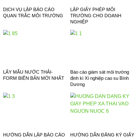
DỊCH VỤ LẬP BÁO CÁO
LẬP GIẤY PHÉP MÔI
QUAN TRẮC MÔI TRƯỜNG
TRƯỜNG CHO DOANH
NGHIỆP
LẤY MẪU NƯỚC THẢI-
Báo cáo giám sát môi trường
FORM BIÊN BẢN MỚI NHẤT
định kì Xí nghiệp cao su Bình
Dương
HƯỚNG DẪN LẬP BÁO CÁO
HƯỚNG DẪN ĐĂNG KÝ GIẤY