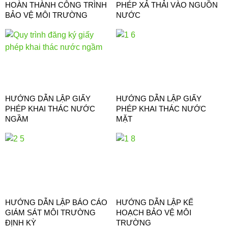
HOÀN THÀNH CÔNG TRÌNH
PHÉP XẢ THẢI VÀO NGUỒN
BẢO VỆ MÔI TRƯỜNG
NƯỚC
HƯỚNG DẪN LẬP GIẤY
HƯỚNG DẪN LẬP GIẤY
PHÉP KHAI THÁC NƯỚC
PHÉP KHAI THÁC NƯỚC
NGẦM
MẶT
HƯỚNG DẪN LẬP BÁO CÁO
HƯỚNG DẪN LẬP KẾ
GIÁM SÁT MÔI TRƯỜNG
HOẠCH BẢO VỆ MÔI
ĐỊNH KỲ
TRƯỜNG