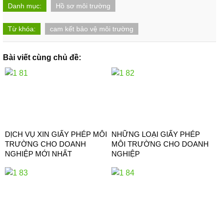
Danh mục:
Hồ sơ môi trường
Từ khóa:
cam kết bảo vệ môi trường
Bài viết cùng chủ đề:
DỊCH VỤ XIN GIẤY PHÉP MÔI
NHỮNG LOẠI GIẤY PHÉP
TRƯỜNG CHO DOANH
MÔI TRƯỜNG CHO DOANH
NGHIỆP MỚI NHẤT
NGHIỆP