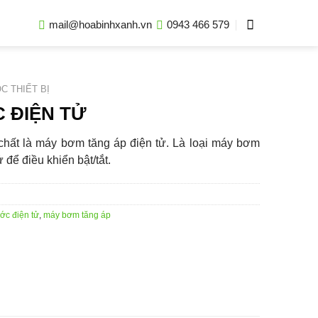
mail@hoabinhxanh.vn
0943 466 579
C THIẾT BỊ
 ĐIỆN TỬ
hất là máy bơm tăng áp điện tử. Là loại máy bơm
 để điều khiển bật/tắt.
c điện tử
,
máy bơm tăng áp