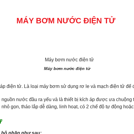
MÁY BƠM NƯỚC ĐIỆN TỬ
Máy bơm nước điện tử
p điện tử. Là loại máy bơm sử dụng rơ le và mạch điện tử để đi
uồn nước đầu ra yếu và là thiết bị kích áp được ưa chuộng t
nhỏ gọn, tháo lắp dễ dàng, linh hoạt, có 2 chế độ tự động hoặc
ử
 bộ phận như sau: