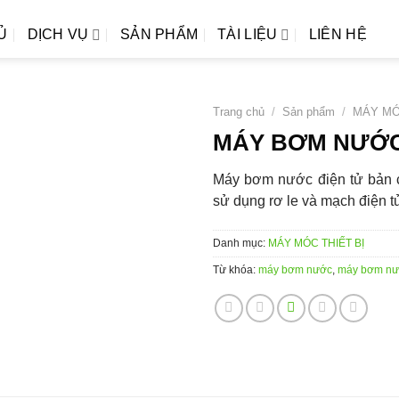
Ủ
DỊCH VỤ
SẢN PHẨM
TÀI LIỆU
LIÊN HỆ
Trang chủ
/
Sản phẩm
/
MÁY MÓ
MÁY BƠM NƯỚC
Máy bơm nước điện tử bản c
sử dụng rơ le và mạch điện tử
Danh mục:
MÁY MÓC THIẾT BỊ
Từ khóa:
máy bơm nước
,
máy bơm nướ