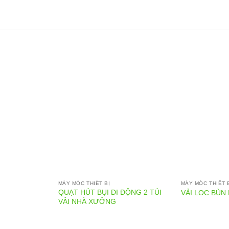
MÁY MÓC THIẾT BỊ
MÁY MÓC THIẾT 
QUẠT HÚT BỤI DI ĐỘNG 2 TÚI
VẢI LỌC BÙN
VẢI NHÀ XƯỞNG