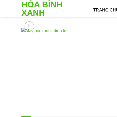
HÒA BÌNH
Skip
to
TRANG CH
XANH
content