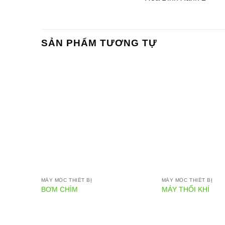
SẢN PHẨM TƯƠNG TỰ
MÁY MÓC THIẾT BỊ
MÁY MÓC THIẾT BỊ
BƠM CHÌM
MÁY THỔI KHÍ