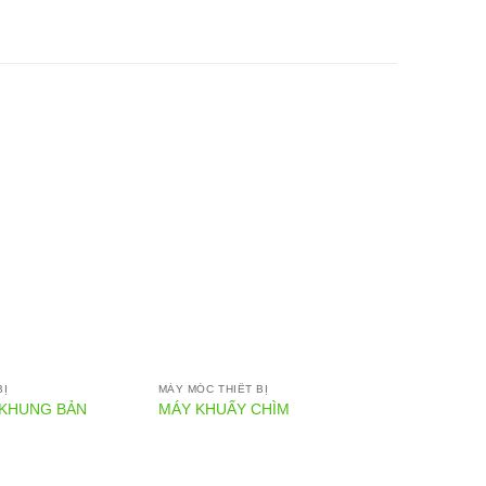
BỊ
MÁY MÓC THIẾT BỊ
MÁY MÓC T
MÁY ÉP 
 KHUNG BẢN
MÁY KHUẤY CHÌM
TRONG X