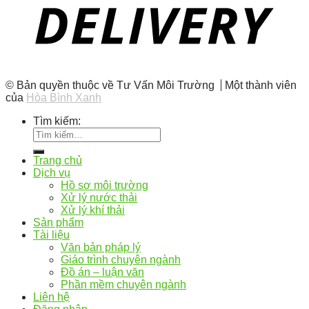
© Bản quyền thuộc về Tư Vấn Môi Trường
Một thành viên
của
Hòa Bình Xanh
Tìm kiếm:
Trang chủ
Dịch vụ
Hồ sơ môi trường
Xử lý nước thải
Xử lý khí thải
Sản phẩm
Tài liệu
Văn bản pháp lý
Giáo trình chuyên ngành
Đồ án – luận văn
Phần mềm chuyên ngành
Liên hệ