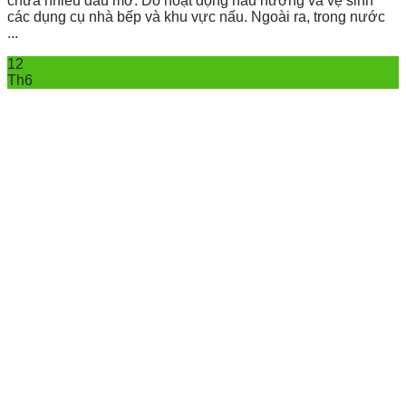
chứa nhiều dầu mỡ. Do hoạt động nấu nướng và vệ sinh
các dụng cụ nhà bếp và khu vực nấu. Ngoài ra, trong nước
...
12
Th6