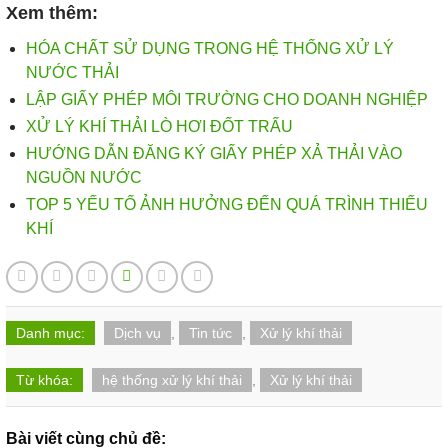
Xem thêm:
HÓA CHẤT SỬ DỤNG TRONG HỆ THỐNG XỬ LÝ
NƯỚC THẢI
LẬP GIẤY PHÉP MÔI TRƯỜNG CHO DOANH NGHIỆP
XỬ LÝ KHÍ THẢI LÒ HƠI ĐỐT TRẤU
HƯỚNG DẪN ĐĂNG KÝ GIẤY PHÉP XẢ THẢI VÀO
NGUỒN NƯỚC
TOP 5 YẾU TỐ ẢNH HƯỞNG ĐẾN QUÁ TRÌNH THIẾU
KHÍ
Danh mục:
Dịch vụ
,
Tin tức
,
Xử lý khí thải
Từ khóa:
hệ thống xử lý khí thải
,
Xử lý khí thải
Bài viết cùng chủ đề: