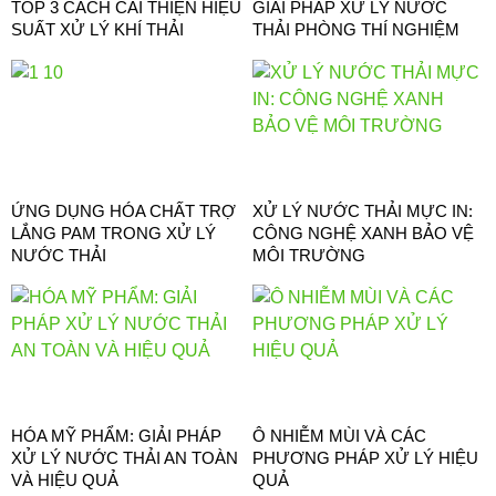
TOP 3 CÁCH CẢI THIỆN HIỆU
GIẢI PHÁP XỬ LÝ NƯỚC
SUẤT XỬ LÝ KHÍ THẢI
THẢI PHÒNG THÍ NGHIỆM
ỨNG DỤNG HÓA CHẤT TRỢ
XỬ LÝ NƯỚC THẢI MỰC IN:
LẮNG PAM TRONG XỬ LÝ
CÔNG NGHỆ XANH BẢO VỆ
NƯỚC THẢI
MÔI TRƯỜNG
HÓA MỸ PHẨM: GIẢI PHÁP
Ô NHIỄM MÙI VÀ CÁC
XỬ LÝ NƯỚC THẢI AN TOÀN
PHƯƠNG PHÁP XỬ LÝ HIỆU
VÀ HIỆU QUẢ
QUẢ