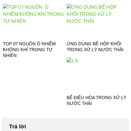
TOP 07 NGUỒN Ô NHIỄM
ỨNG DỤNG BỂ HỘP KHỐI
KHÔNG KHÍ TRONG TỰ
TRONG XỬ LÝ NƯỚC THẢI
NHIÊN
BỂ ĐIỀU HÒA TRONG XỬ LÝ
NƯỚC THẢI
Trả lời