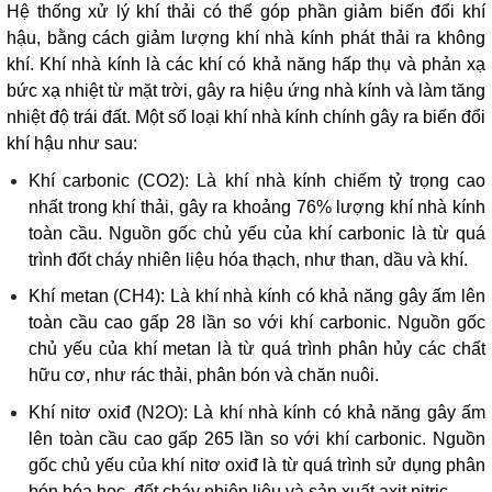
Hệ thống xử lý khí thải có thể góp phần giảm biến đổi khí
hậu, bằng cách giảm lượng khí nhà kính phát thải ra không
khí. Khí nhà kính là các khí có khả năng hấp thụ và phản xạ
bức xạ nhiệt từ mặt trời, gây ra hiệu ứng nhà kính và làm tăng
nhiệt độ trái đất. Một số loại khí nhà kính chính gây ra biến đổi
khí hậu như sau:
Khí carbonic (CO2): Là khí nhà kính chiếm tỷ trọng cao
nhất trong khí thải, gây ra khoảng 76% lượng khí nhà kính
toàn cầu. Nguồn gốc chủ yếu của khí carbonic là từ quá
trình đốt cháy nhiên liệu hóa thạch, như than, dầu và khí.
Khí metan (CH4): Là khí nhà kính có khả năng gây ấm lên
toàn cầu cao gấp 28 lần so với khí carbonic. Nguồn gốc
chủ yếu của khí metan là từ quá trình phân hủy các chất
hữu cơ, như rác thải, phân bón và chăn nuôi.
Khí nitơ oxiđ (N2O): Là khí nhà kính có khả năng gây ấm
lên toàn cầu cao gấp 265 lần so với khí carbonic. Nguồn
gốc chủ yếu của khí nitơ oxiđ là từ quá trình sử dụng phân
bón hóa học, đốt cháy nhiên liệu và sản xuất axit nitric.