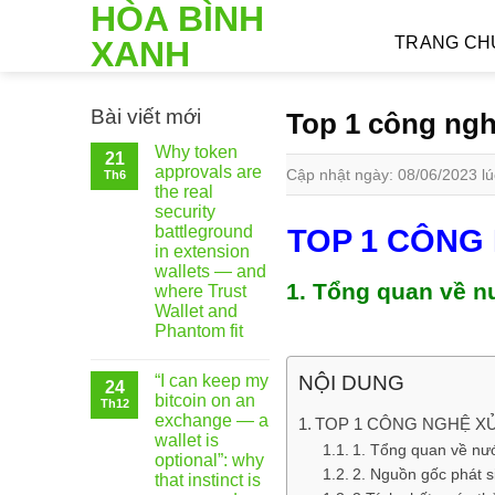
HÒA BÌNH
Skip
to
TRANG CH
XANH
content
Bài viết mới
Top 1 công ngh
Why token
21
approvals are
Cập nhật ngày: 08/06/2023 lú
Th6
the real
security
battleground
TOP 1 CÔNG
in extension
wallets — and
1. Tổng quan về n
where Trust
Wallet and
Phantom fit
NỘI DUNG
“I can keep my
24
bitcoin on an
Th12
exchange — a
TOP 1 CÔNG NGHỆ XỬ
wallet is
1. Tổng quan về nướ
optional”: why
2. Nguồn gốc phát s
that instinct is