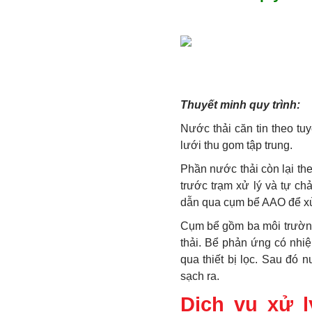
Thuyết minh quy trình:
Nước thải căn tin theo t
lưới thu gom tập trung.
Phần nước thải còn lại th
trước trạm xử lý và tự c
dẫn qua cụm bể AAO để x
Cụm bể gồm ba môi trường 
thải. Bể phản ứng có nhi
qua thiết bị lọc. Sau đó 
sạch ra.
Dịch vụ xử l