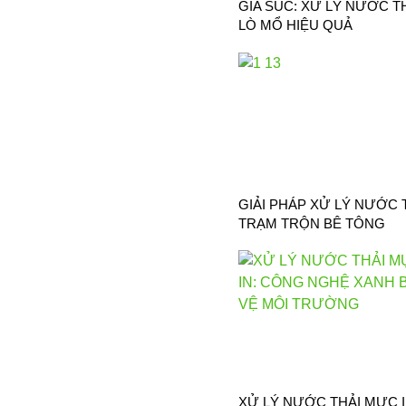
GIA SÚC: XỬ LÝ NƯỚC T
LÒ MỔ HIỆU QUẢ
GIẢI PHÁP XỬ LÝ NƯỚC 
TRẠM TRỘN BÊ TÔNG
XỬ LÝ NƯỚC THẢI MỰC I