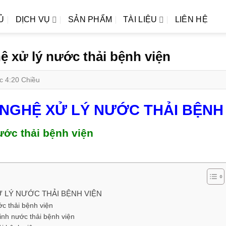
Ủ
DỊCH VỤ
SẢN PHẨM
TÀI LIỆU
LIÊN HỆ
ệ xử lý nước thải bệnh viện
c 4:20 Chiều
 NGHỆ XỬ LÝ NƯỚC THẢI BỆNH
ước thải bệnh viện
 LÝ NƯỚC THẢI BỆNH VIỆN
c thải bệnh viện
inh nước thải bệnh viện