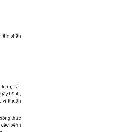
chiếm phần
iform, các
 gây bệnh,
c vi khuẩn
 sống thực
à các bệnh