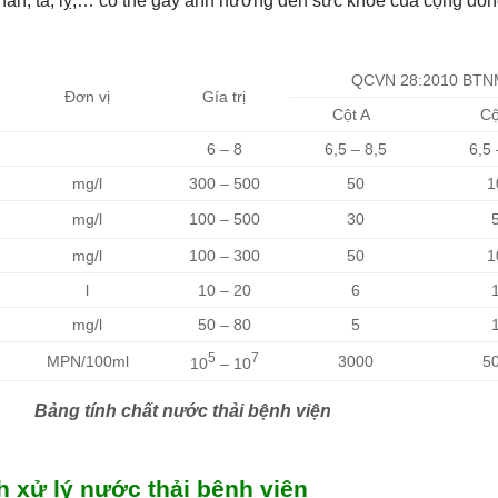
àn, tả, lỵ,… có thể gây ảnh hưởng đến sức khỏe của cộng đồn
QCVN 28:2010 BT
Đơn vị
Gía trị
Cột A
Cộ
6 – 8
6,5 – 8,5
6,5 
mg/l
300 – 500
50
1
mg/l
100 – 500
30
mg/l
100 – 300
50
1
l
10 – 20
6
mg/l
50 – 80
5
5
7
MPN/100ml
3000
5
10
– 10
Bảng tính chất nước thải bệnh viện
nh xử lý nước thải bệnh viện