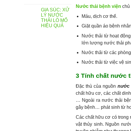
Nước thải bệnh viện
chủ 
GIA SÚC: XỬ
LÝ NƯỚC
Máu, dịch cơ thể.
THẢI LÒ MỔ
HIỆU QUẢ
Giặt quần áo bệnh nhân
Nước thải từ hoạt động
lớn lượng nước thải phá
Nước thải từ các phòng
Nước thải từ việc vệ si
3 Tính chất nước t
Đặc thù của nguồn
nước 
chất hữu cơ, các chất dinh
… Ngoài ra nước thải bện
gây bệnh… phát sinh từ h
Các chất hữu cơ có trong
vật thủy sinh. Nguồn nước