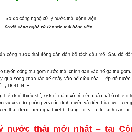
Sơ đồ công nghệ xử lý nước thải bệnh viện
uyến cống nước thải riêng dẫn đến bể tách dầu mỡ. Sau đó d
eo tuyến cống thu gom nước thải chính dẫn vào hố ga thu gom.
hảy qua song chắn rác để chảy vào bể điều hòa. Tiếp đó nước
ử lý BOD, N, P…
hiếu khí, thiếu khí, kỵ khí nhằm xử lý hiệu quả chất ô nhiễm 
ệm vụ vừa dự phòng vừa ổn định nước và điều hòa lưu lượng
nước thải được bơm qua thiết bị băng lọc vi tải tể tách cặn b
ý nước thải mới nhất – tại Cô