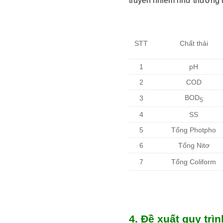
truyền nhiễm như thương h
STT
Chất thải
1
pH
2
COD
BOD
3
5
4
SS
5
Tổng Photpho
6
Tổng Nitơ
7
Tổng Coliform
4. Đề xuất quy trì