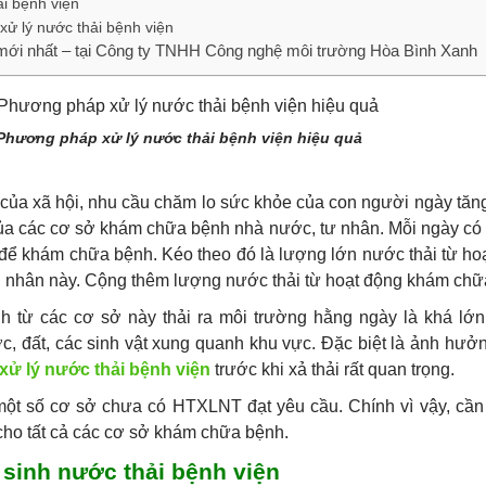
ải bệnh viện
 xử lý nước thải bệnh viện
 mới nhất – tại Công ty TNHH Công nghệ môi trường Hòa Bình Xanh
Phương pháp xử lý nước thải bệnh viện hiệu quả
n của xã hội, nhu cầu chăm lo sức khỏe của con người ngày tăn
của các cơ sở khám chữa bệnh nhà nước, tư nhân. Mỗi ngày có
để khám chữa bệnh. Kéo theo đó là lượng lớn nước thải từ ho
h nhân này. Cộng thêm lượng nước thải từ hoạt động khám chữ
h từ các cơ sở này thải ra môi trường hằng ngày là khá lớ
, đất, các sinh vật xung quanh khu vực. Đặc biệt là ảnh hưở
xử lý nước thải bệnh viện
trước khi xả thải rất quan trọng.
 một số cơ sở chưa có HTXLNT đạt yêu cầu. Chính vì vậy, cầ
ho tất cả các cơ sở khám chữa bệnh.
 sinh nước thải bệnh viện