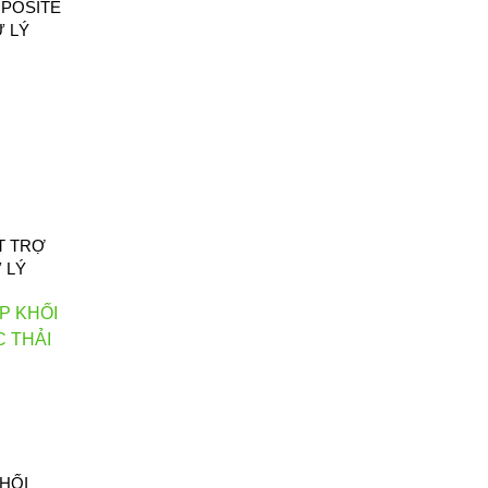
POSITE
 LÝ
T TRỢ
 LÝ
HỐI