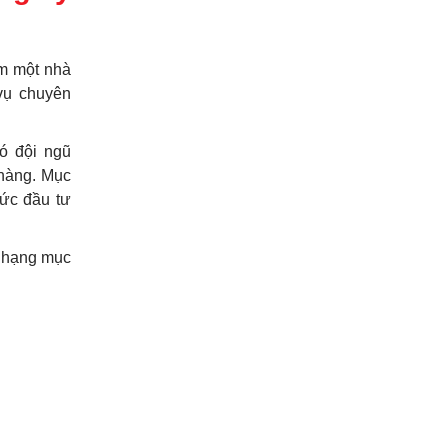
m một nhà
vụ chuyên
có đội ngũ
 hàng. Mục
mức đầu tư
c hạng mục