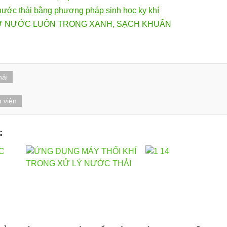
 nước thải bằng phương pháp sinh học kỵ khí
GIỮ NƯỚC LUÔN TRONG XANH, SẠCH KHUẨN
hải
 viện
: