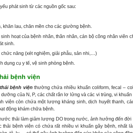
yếu phát sinh từ các nguồn gốc sau:
, khăn lau, chăn mền cho các giường bệnh.
 sinh hoạt của bệnh nhân, thân nhân, cán bộ công nhân viên 
t sinh.
 chức năng (xét nghiệm, giải phẫu, sản nhi,…)
nh dụng cụ y tế, vệ sinh phòng bệnh.
hải bệnh viện
thải bệnh viện
thường chứa nhiều khuẩn coliform, fecal – col
 dưỡng của N, P, các chất rắn lơ lửng và các vi trùng, vi khuẩn
h viện còn chứa một lượng kháng sinh, dịch huyết thanh, cá
oạt động khám chữa bệnh.
 nước thải làm giảm lượng DO trong nước, ảnh hưởng đến đời
 thải bệnh viện có chứa rất nhiều vi khuẩn gây bệnh, nhất l