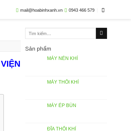
mail@hoabinhxanh.vn
0943 466 579
Tìm
kiếm:
Sản phẩm
MÁY NÉN KHÍ
 VIỆN
MÁY THỔI KHÍ
MÁY ÉP BÙN
ĐĨA THỔI KHÍ