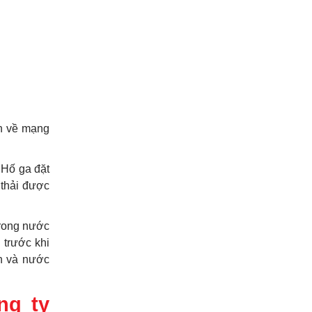
ẫn về mạng
 Hố ga đặt
 thải được
trong nước
 trước khi
ùn và nước
ng ty