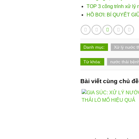
TOP 3 công trình xử lý
HỒ BƠI: BÍ QUYẾT 
Danh mục:
Xử lý nước t
Từ khóa:
nước thải bệnh
Bài viết cùng chủ đề