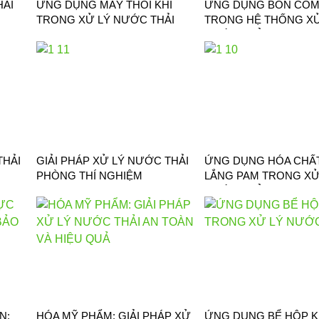
HẢI
ỨNG DỤNG MÁY THỔI KHÍ
ỨNG DỤNG BỒN COM
TRONG XỬ LÝ NƯỚC THẢI
TRONG HỆ THỐNG XỬ
NƯỚC THẢI
THẢI
GIẢI PHÁP XỬ LÝ NƯỚC THẢI
ỨNG DỤNG HÓA CHẤ
PHÒNG THÍ NGHIỆM
LẮNG PAM TRONG XỬ
NƯỚC THẢI
N:
HÓA MỸ PHẨM: GIẢI PHÁP XỬ
ỨNG DỤNG BỂ HỘP K