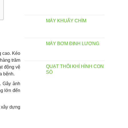
MÁY KHUẤY CHÌM
MÁY BƠM ĐỊNH LƯỢNG
g cao. Kéo
 hàng trăm
QUẠT THỔI KHÍ HÌNH CON
ạt động vệ
SÒ
a bệnh.
n. Gây ảnh
ng lớn đến
n xây dựng