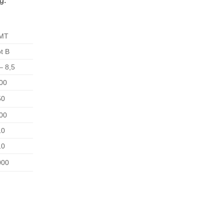
g.
NMT
t B
– 8,5
00
50
00
10
10
000