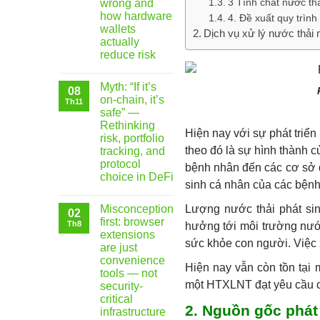
3 Tính chất nước th
wrong and
how hardware
4. Đề xuất quy trình
wallets
Dịch vụ xử lý nước thải
actually
reduce risk
Myth: “If it’s
08
on-chain, it’s
Th11
safe” —
Rethinking
Hiện nay với sự phát triể
risk, portfolio
theo đó là sự hình thành 
tracking, and
protocol
bệnh nhân đến các cơ sở 
choice in DeFi
sinh cá nhân của các bện
Lượng nước thải phát sin
Misconception
02
first: browser
Th8
hưởng tới môi trường nước
extensions
sức khỏe con người. Việc
are just
convenience
Hiện nay vẫn còn tồn tại
tools — not
một HTXLNT đạt yêu cầu c
security-
critical
2. Nguồn gốc phát
infrastructure