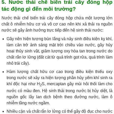
5. Nước thải chế biến trái cây đóng hộp
tác động gì đến môi trường?
Nước thải chế biến trái cây đóng hộp chứa một lượng lớn
chất ô nhiễm hữu cơ và vô cơ cao nên khi xả thải ra nguồn
nước sẽ gây ảnh hưởng trực tiếp đến hệ sinh thái nước:
Gây nên hiện tượng bùn lắng và nảy sinh điều kiện kỵ khí,
làm cản trở ảnh sáng mặt trời chiều vào nước, gây hủy
hoại thủy sinh vật, giảm lượng oxy hòa tan trong nước do
chất rắn lơ lửng (đất cát từ quá trình gọt rửa, quá trình làm
nhỏ trái cây).
Hàm lượng chất hữu cơ cao trong điều kiện thiếu oxy
trong nước sẽ xảy ra hiện tượng phân hủy yếm khí sinh ra
khí độc hại như H
S, mercaptan gây mùi hôi thối làm cho
2
nước có màu đen. Hệ sinh thái trong nước bị hủy diệt, là
nguồn gốc lây lan dịch bệnh theo đường nước, làm ô
nhiễm tầng nước ngầm.
Nhiều cặn và chất rắn lơ lửng có thể gây độ đục cho nước