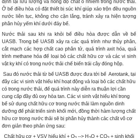
định lại lưu lượng và nồng độ chất ô nhiễm trong nước thải.
Ở bể điều hòa có đặt thiết bị súc khí giúp xáo trộn đều nguồn
nước liên tục, không cho cặn lắng, tránh xảy ra hiện tượng
phân hủy yếm khí dưới đáy bể.
Nước thải sau khi ra khỏi bể điều hòa được dẫn về bể
UASB. Trong bể UASB xảy ra các quá trình như thủy phân,
cắt mạch các hợp chất cao phân tử, quá trình axit hóa, quá
trình methane hóa để loại bỏ các chất hữu cơ và các vi sinh
vật kỵ khí có trong nước thải chế biến trái cây đóng hộp.
Sau đó nước thải từ bể UASB được đưa tới bể Aerotank, tại
đây các vi sinh vật hiếu khí hoạt động và loại bỏ các chất hữu
có trong nước thải, để quá trình này diễn ra thuận lợi cần
cung cấp đầy đủ oxy hòa tan. Các vi sinh vật hiếu khí trong
bể sử dụng chất hữu cơ trong nước thải làm nguồn dinh
dưỡng để phát triển sinh khối mới, đồng thời hàm lượng chất
hữu cơ trong nước thải sẽ bị phân hủy thành các chất vô cơ
đơn giản theo phản ứng sau:
Chất hữu cơ + VSV hiếu khí + O
--> H
O + CO
+ sinh khối
2
2
2