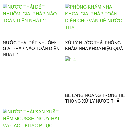
NƯỚC THẢI DỆT NHUỘM:
XỬ LÝ NƯỚC THẢI PHÒNG
GIẢI PHÁP NÀO TOÀN DIỆN
KHÁM NHA KHOA HIỆU QUẢ
NHẤT ?
BỂ LẮNG NGANG TRONG HỆ
THỐNG XỬ LÝ NƯỚC THẢI