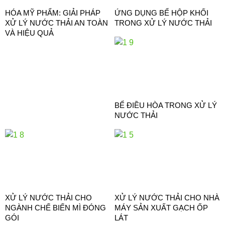
HÓA MỸ PHẨM: GIẢI PHÁP
ỨNG DỤNG BỂ HỘP KHỐI
XỬ LÝ NƯỚC THẢI AN TOÀN
TRONG XỬ LÝ NƯỚC THẢI
VÀ HIỆU QUẢ
BỂ ĐIỀU HÒA TRONG XỬ LÝ
NƯỚC THẢI
XỬ LÝ NƯỚC THẢI CHO
XỬ LÝ NƯỚC THẢI CHO NHÀ
NGÀNH CHẾ BIẾN MÌ ĐÓNG
MÁY SẢN XUẤT GẠCH ỐP
GÓI
LÁT