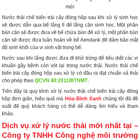
mới
Nước thải chế biến trái cây đóng hộp sau khi xử lý sinh học
sẽ được dẫn qua bể lắng II để lắng cặn sinh học. Một phần
bùn cặn sẽ được đưa về bể chứa bùn để xử lý, một phần bùn
cặn sẽ được đưa tuần hoàn về bể Aerotank để đảm bảo mật
độ sinh khối của vi sinh vật trong bể.
Nước sau khi lắng được đưa đi khử trùng để tiêu diệt các vi
khuẩn gây bệnh còn xót lại trong nước thải. Nước thải chế
biến trái cây đóng hộp sau xử lý có đầu ra đạt chuẩn xả thải
cho phép theo
QCVN 40:2011/BTNMT
.
Trên đây là quy trình xử lý nước thải chế biến trái cây đóng
hộp đơn giản, hiệu quả mà
Hòa Bình Xanh
chúng tôi đã đề
xuất để quý khách hàng có thể dễ dàng tìm hiểu và tham
khảo.
Dịch vụ xử lý nước thải mới nhất tại –
Công ty TNHH Công nghệ môi trường