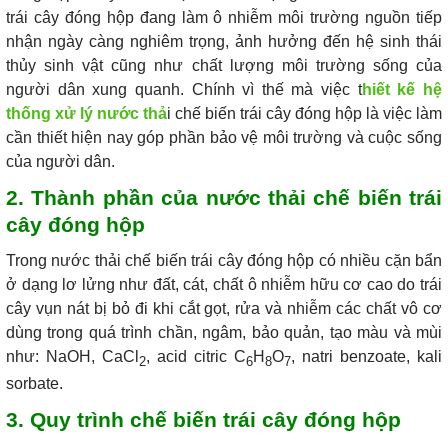
trái cây đóng hộp đang làm ô nhiễm môi trường nguồn tiếp
nhận ngày càng nghiêm trọng, ảnh hưởng đến hệ sinh thái
thủy sinh vật cũng như chất lượng môi trường sống của
người dân xung quanh. Chính vì thế mà việc t
hiết kế hệ
thống xử lý nước thả
i chế biến trái cây đóng hộp là việc làm
cần thiết hiện nay góp phần bảo vệ môi trường và cuộc sống
của người dân.
2. Thành phần của nước thải chế biến trái
cây đóng hộp
Trong nước thải chế biến trái cây đóng hộp có nhiều cặn bẩn
ở dạng lơ lửng như đất, cát, chất ô nhiễm hữu cơ cao do trái
cây vụn nát bị bỏ đi khi cắt gọt, rửa và nhiễm các chất vô cơ
dùng trong quá trình chần, ngâm, bảo quản, tạo màu và mùi
như: NaOH, CaCl
, acid citric C
H
O
, natri benzoate, kali
2
6
8
7
sorbate.
3. Quy trình chế biến trái cây đóng hộp